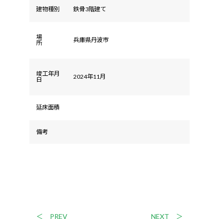
建物種別
鉄骨3階建て
場
兵庫県丹波市
所
竣工年月
2024年11月
日
延床面積
備考
＜ PREV
NEXT ＞