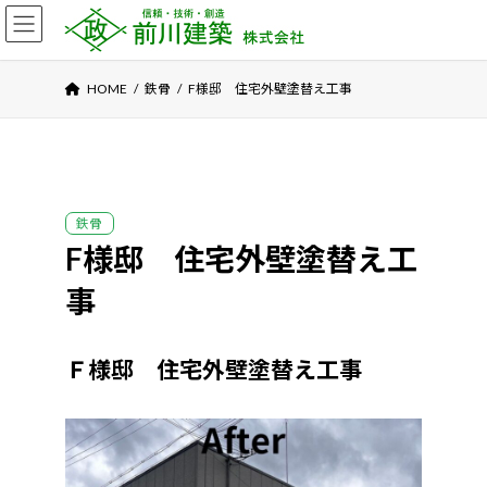
コ
ナ
ン
ビ
テ
ゲ
ン
ー
ツ
シ
へ
ョ
HOME
鉄骨
F様邸 住宅外壁塗替え工事
ス
ン
キ
に
ッ
移
プ
動
鉄骨
F様邸 住宅外壁塗替え工
事
Ｆ様邸 住宅外壁塗替え工事